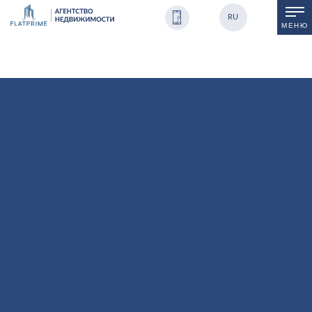
search-field js-search
RU
МЕНЮ